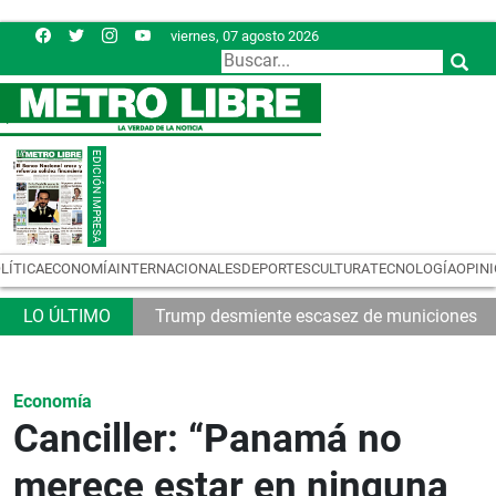
viernes, 07 agosto 2026
LÍTICA
ECONOMÍA
INTERNACIONALES
DEPORTES
CULTURA
TECNOLOGÍA
OPIN
32
Trump desmiente escasez de municiones
Economía
Canciller: “Panamá no
merece estar en ninguna