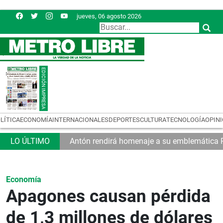
jueves, 06 agosto 2026
LÍTICA
ECONOMÍA
INTERNACIONALES
DEPORTES
CULTURA
TECNOLOGÍA
OPIN
tan a las MiPymes
Antón rendirá homenaje a su emblemática P
Economía
Apagones causan pérdida
de 1,3 millones de dólares