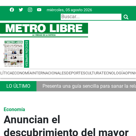
miércoles, 05 agosto 2026
LÍTICA
ECONOMÍA
INTERNACIONALES
DEPORTES
CULTURA
TECNOLOGÍA
OPIN
emas logísticos
Presenta una guía sencilla para sanar la rel
Economía
Anuncian el
descubrimiento del mayor