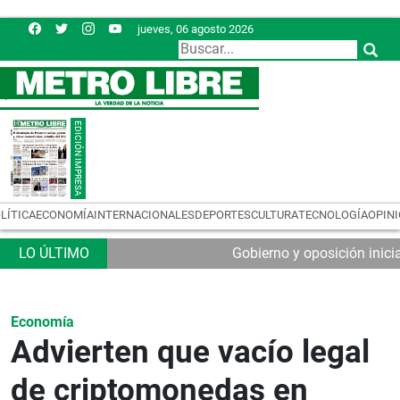
jueves, 06 agosto 2026
LÍTICA
ECONOMÍA
INTERNACIONALES
DEPORTES
CULTURA
TECNOLOGÍA
OPIN
Gobierno y oposición inic
Economía
Advierten que vacío legal
de criptomonedas en