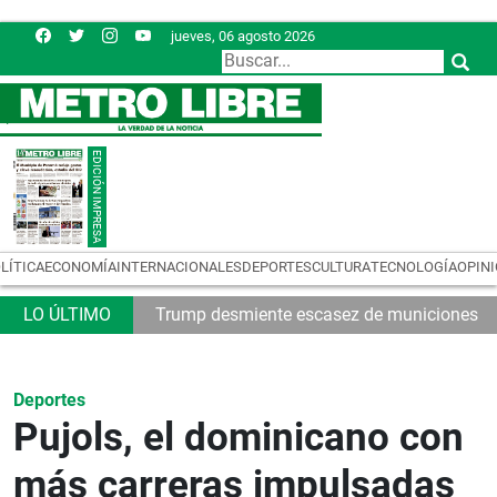
jueves, 06 agosto 2026
LÍTICA
ECONOMÍA
INTERNACIONALES
DEPORTES
CULTURA
TECNOLOGÍA
OPIN
32
Trump desmiente escasez de municiones
Deportes
Pujols, el dominicano con
más carreras impulsadas