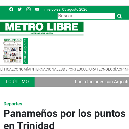
miércoles, 05 agosto 2026
LÍTICA
ECONOMÍA
INTERNACIONALES
DEPORTES
CULTURA
TECNOLOGÍA
OPIN
Las relaciones con Argent
Deportes
Panameños por los puntos
en Trinidad