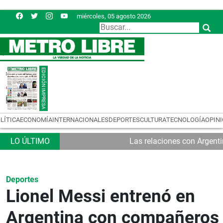
miércoles, 05 agosto 2026
LÍTICA
ECONOMÍA
INTERNACIONALES
DEPORTES
CULTURA
TECNOLOGÍA
OPIN
Las relaciones con Argent
Deportes
Lionel Messi entrenó en
Argentina con compañeros