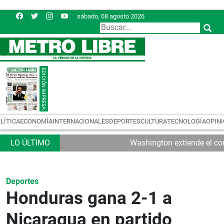
sábado, 08 agosto 2026
LÍTICA
ECONOMÍA
INTERNACIONALES
DEPORTES
CULTURA
TECNOLOGÍA
OPIN
Washington extiende el con
Deportes
Honduras gana 2-1 a
Nicaragua en partido