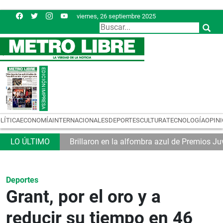
viernes, 26 septiembre 2025
LÍTICA
ECONOMÍA
INTERNACIONALES
DEPORTES
CULTURA
TECNOLOGÍA
OPIN
co
Brillaron en la alfombra azul de Premios J
Deportes
Grant, por el oro y a
reducir su tiempo en 46