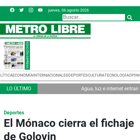
jueves, 06 agosto 2026
LÍTICA
ECONOMÍA
INTERNACIONALES
DEPORTES
CULTURA
TECNOLOGÍA
OPIN
Agua, luz e internet entra
Deportes
El Mónaco cierra el fichaje
de Golovin