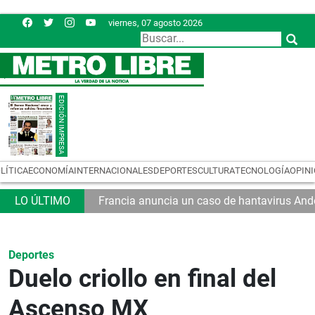
viernes, 07 agosto 2026
LÍTICA
ECONOMÍA
INTERNACIONALES
DEPORTES
CULTURA
TECNOLOGÍA
OPIN
Francia anuncia un caso de hantavirus And
Deportes
Duelo criollo en final del
Ascenso MX