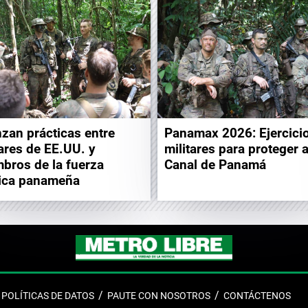
zan prácticas entre
Panamax 2026: Ejercici
tares de EE.UU. y
militares para proteger a
bros de la fuerza
Canal de Panamá
ica panameña
POLÍTICAS DE DATOS
PAUTE CON NOSOTROS
CONTÁCTENOS