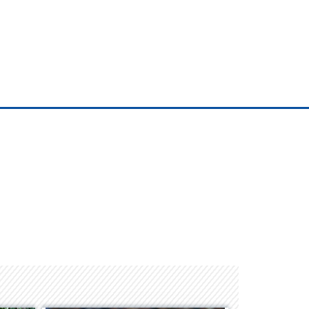
ayworld
Albrook Bowling