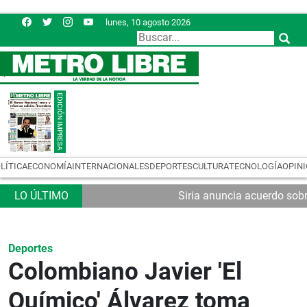
lunes, 10 agosto 2026
LÍTICA
ECONOMÍA
INTERNACIONALES
DEPORTES
CULTURA
TECNOLOGÍA
OPIN
Siria anuncia acuerdo sobr
Deportes
Colombiano Javier 'El
Químico' Álvarez toma