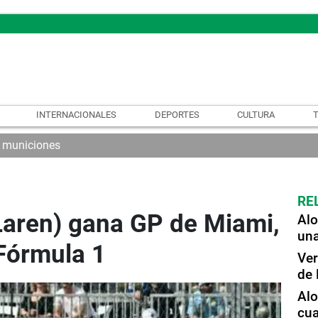
INTERNACIONALES
DEPORTES
CULTURA
 municiones
RE
Laren) gana GP de Miami,
Alo
una
 Fórmula 1
Ver
de 
Alo
cua