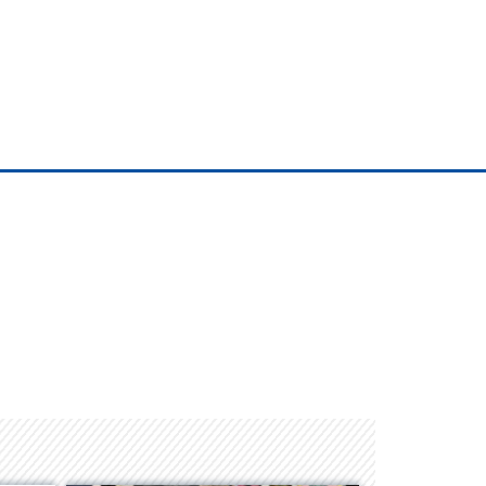
Space Playworld
Albrook Bowling