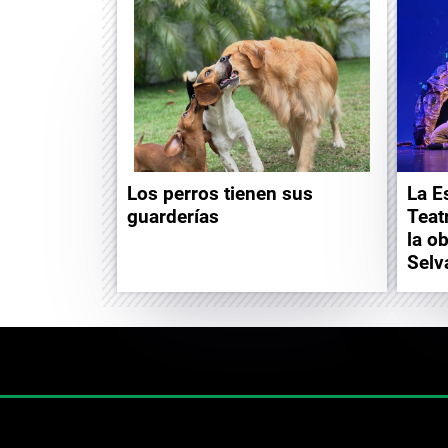
Los perros tienen sus
La E
guarderías
Teat
la o
Selv