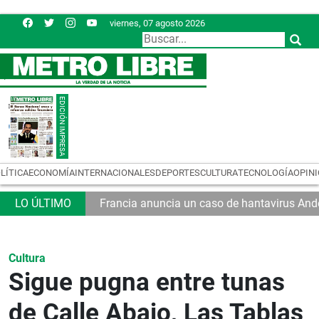
viernes, 07 agosto 2026
LÍTICA
ECONOMÍA
INTERNACIONALES
DEPORTES
CULTURA
TECNOLOGÍA
OPIN
Francia anuncia un caso de hantavirus And
Cultura
Sigue pugna entre tunas
de Calle Abajo, Las Tablas