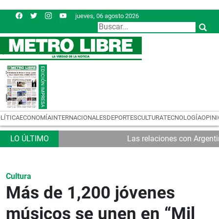
jueves, 06 agosto 2026
LÍTICA
ECONOMÍA
INTERNACIONALES
DEPORTES
CULTURA
TECNOLOGÍA
OPIN
Las relaciones con Argent
Cultura
Más de 1,200 jóvenes
músicos se unen en “Mil