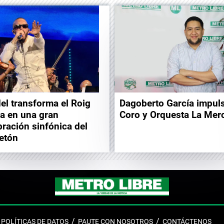
el transforma el Roig
Dagoberto García impuls
a en una gran
Coro y Orquesta La Mer
bración sinfónica del
etón
POLÍTICAS DE DATOS
PAUTE CON NOSOTROS
CONTÁCTENOS