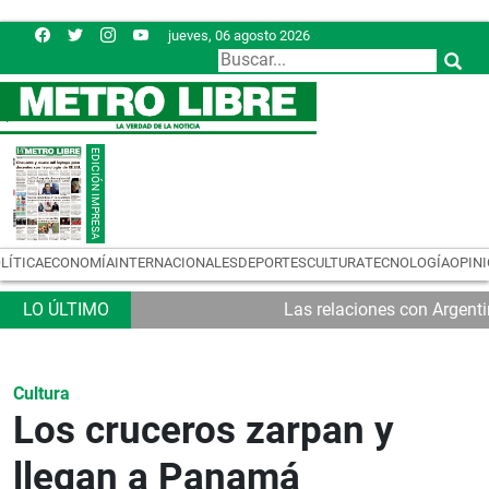
jueves, 06 agosto 2026
LÍTICA
ECONOMÍA
INTERNACIONALES
DEPORTES
CULTURA
TECNOLOGÍA
OPIN
Las relaciones con Argent
Cultura
Los cruceros zarpan y
llegan a Panamá