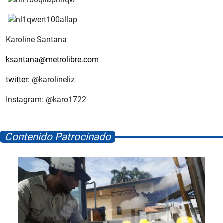
Karoline Santana
ksantana@metrolibre.com
twitter
: @karolineliz
Instagram: @karo1722
Contenido Patrocinado