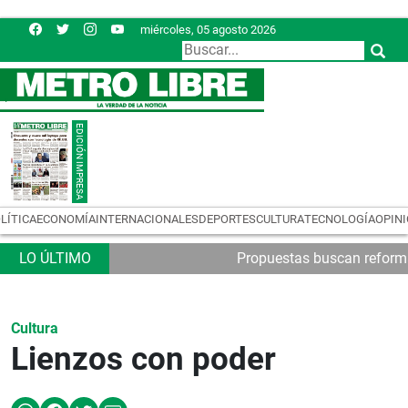
miércoles, 05 agosto 2026
LÍTICA
ECONOMÍA
INTERNACIONALES
DEPORTES
CULTURA
TECNOLOGÍA
OPIN
Propuestas buscan reformas
Cultura
Lienzos con poder