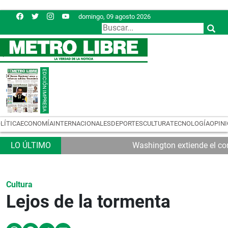
domingo, 09 agosto 2026
LÍTICA
ECONOMÍA
INTERNACIONALES
DEPORTES
CULTURA
TECNOLOGÍA
OPIN
Washington extiende el con
Cultura
Lejos de la tormenta