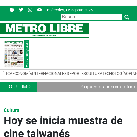
miércoles, 05 agosto 2026
LÍTICA
ECONOMÍA
INTERNACIONALES
DEPORTES
CULTURA
TECNOLOGÍA
OPIN
Propuestas buscan reformas
Cultura
Hoy se inicia muestra de
cine taiwanés