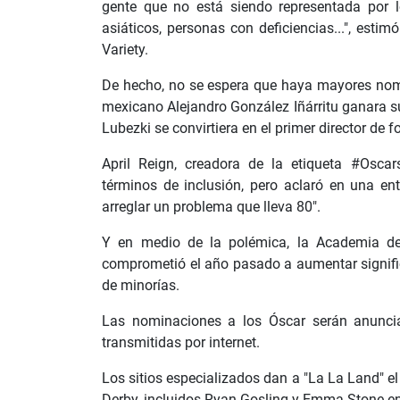
gente que no está siendo representada por l
asiáticos, personas con deficiencias...", estim
Variety.
De hecho, no se espera que haya mayores nomi
mexicano Alejandro González Iñárritu ganara 
Lubezki se convirtiera en el primer director de fo
April Reign, creadora de la etiqueta #Osca
términos de inclusión, pero aclaró en una en
arreglar un problema que lleva 80".
Y en medio de la polémica, la Academia de
comprometió el año pasado a aumentar signif
de minorías.
Las nominaciones a los Óscar serán anunci
transmitidas por internet.
Los sitios especializados dan a "La La Land" e
Derby, incluidos Ryan Gosling y Emma Stone en