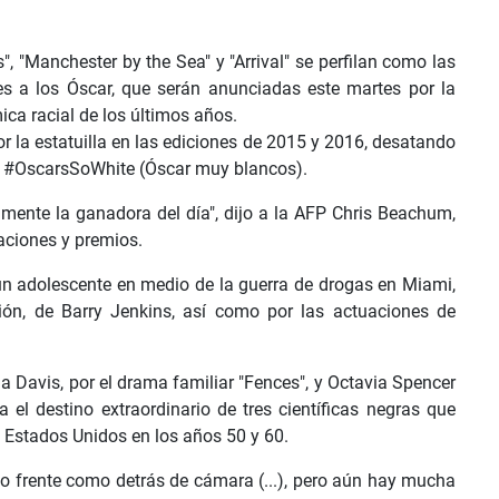
", "Manchester by the Sea" y "Arrival" se perfilan como las
s a los Óscar, que serán anunciadas este martes por la
ca racial de los últimos años.
or la estatuilla en las ediciones de 2015 y 2016, desatando
s #OscarsSoWhite (Óscar muy blancos).
amente la ganadora del día", dijo a la AFP Chris Beachum,
naciones y premios.
 un adolescente en medio de la guerra de drogas en Miami,
ión, de Barry Jenkins, así como por las actuaciones de
 Davis, por el drama familiar "Fences", y Octavia Spencer
a el destino extraordinario de tres científicas negras que
n Estados Unidos en los años 50 y 60.
o frente como detrás de cámara (...), pero aún hay mucha