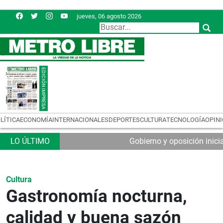
jueves, 06 agosto 2026
LÍTICA
ECONOMÍA
INTERNACIONALES
DEPORTES
CULTURA
TECNOLOGÍA
OPIN
Gobierno y oposición inic
Cultura
Gastronomía nocturna,
calidad y buena sazón