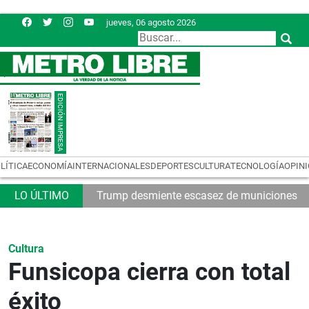
jueves, 06 agosto 2026
LÍTICA
ECONOMÍA
INTERNACIONALES
DEPORTES
CULTURA
TECNOLOGÍA
OPIN
32
Trump desmiente escasez de municiones
Cultura
Funsicopa cierra con total
éxito