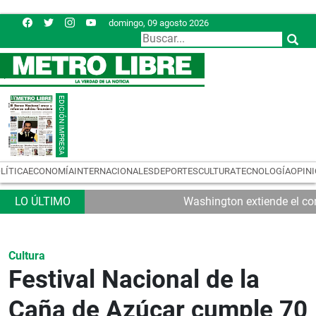
domingo, 09 agosto 2026
LÍTICA
ECONOMÍA
INTERNACIONALES
DEPORTES
CULTURA
TECNOLOGÍA
OPIN
Washington extiende el con
Cultura
Festival Nacional de la
Caña de Azúcar cumple 70