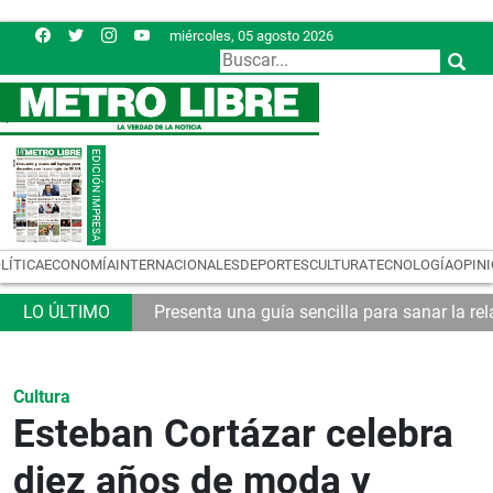
miércoles, 05 agosto 2026
LÍTICA
ECONOMÍA
INTERNACIONALES
DEPORTES
CULTURA
TECNOLOGÍA
OPIN
emas logísticos
Presenta una guía sencilla para sanar la rel
Cultura
Esteban Cortázar celebra
diez años de moda y