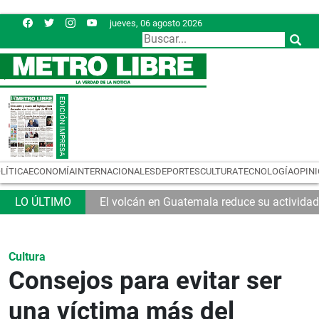
jueves, 06 agosto 2026
LÍTICA
ECONOMÍA
INTERNACIONALES
DEPORTES
CULTURA
TECNOLOGÍA
OPIN
El volcán en Guatemala reduce su actividad
Cultura
Consejos para evitar ser
una víctima más del