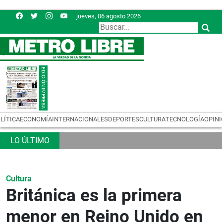
jueves, 06 agosto 2026
LÍTICA
ECONOMÍA
INTERNACIONALES
DEPORTES
CULTURA
TECNOLOGÍA
OPIN
Cultura
Británica es la primera
menor en Reino Unido en