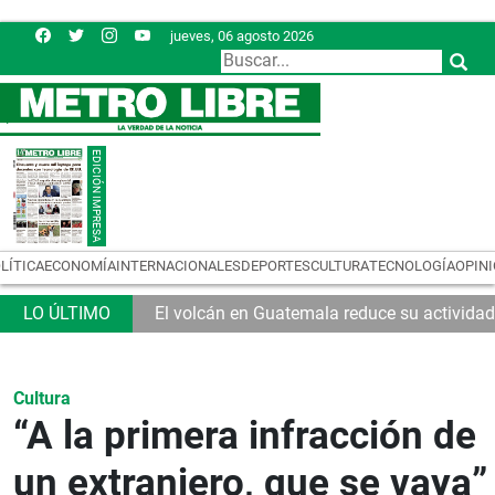
jueves, 06 agosto 2026
LÍTICA
ECONOMÍA
INTERNACIONALES
DEPORTES
CULTURA
TECNOLOGÍA
OPIN
El volcán en Guatemala reduce su actividad
Cultura
“A la primera infracción de
un extranjero, que se vaya”