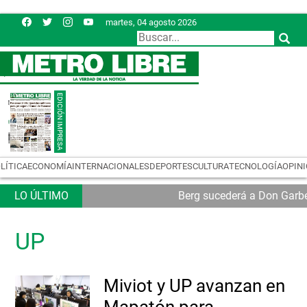
martes, 04 agosto 2026
LÍTICA
ECONOMÍA
INTERNACIONALES
DEPORTES
CULTURA
TECNOLOGÍA
OPIN
Berg sucederá a Don Garb
UP
Miviot y UP avanzan en
Mapatón para