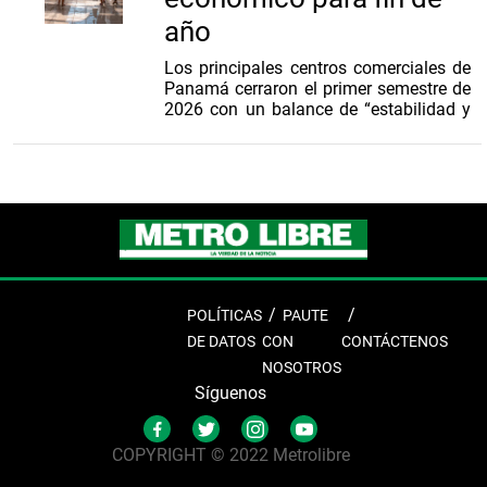
año
Los principales centros comerciales de
Panamá cerraron el primer semestre de
2026 con un balance de “estabilidad y
crecimiento en áreas clave”.
La presidenta de la Asociación
Panameña de Centros Comerciales
(APACECOM), Bonny Sánchez, indicó
que malls como Los Andes Mall
reportaron un incremento sostenido del
8% en el tráfico de visitantes respecto al
año anterior, un indicador favorable
para el desempeño de los comercios.
POLÍTICAS
PAUTE
DE DATOS
CON
CONTÁCTENOS
Por su parte, Nadkyi Duque,
NOSOTROS
vicepresidenta de APACECOM, destacó
que el repunte del turismo internacional
Síguenos
ha sido fundamental para compensar
la moderación en el gasto local, el
...
COPYRIGHT © 2022 Metrolibre