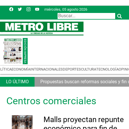
miércoles, 05 agosto 2026
LÍTICA
ECONOMÍA
INTERNACIONALES
DEPORTES
CULTURA
TECNOLOGÍA
OPIN
Propuestas buscan reformas sociales y fin d
Centros comerciales
Malls proyectan repunte
económico para fin de