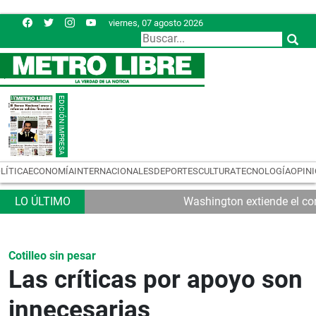
viernes, 07 agosto 2026
LÍTICA
ECONOMÍA
INTERNACIONALES
DEPORTES
CULTURA
TECNOLOGÍA
OPIN
Washington extiende el con
Cotilleo sin pesar
Las críticas por apoyo son
innecesarias