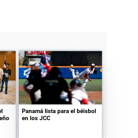
Space Playworld
Albrook Bowling
l
Panamá lista para el béisbol
meño
en los JCC