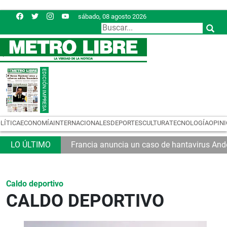
sábado, 08 agosto 2026
LÍTICA
ECONOMÍA
INTERNACIONALES
DEPORTES
CULTURA
TECNOLOGÍA
OPIN
Francia anuncia un caso de hantavirus And
Caldo deportivo
CALDO DEPORTIVO