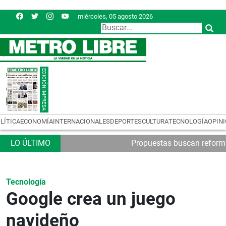
miércoles, 05 agosto 2026
LÍTICA
ECONOMÍA
INTERNACIONALES
DEPORTES
CULTURA
TECNOLOGÍA
OPIN
Propuestas buscan reformas
Tecnología
Google crea un juego
navideño