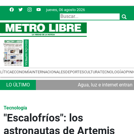
jueves, 06 agosto 2026
LÍTICA
ECONOMÍA
INTERNACIONALES
DEPORTES
CULTURA
TECNOLOGÍA
OPIN
Agua, luz e internet entra
Tecnología
"Escalofríos": los
astronautas de Artemis