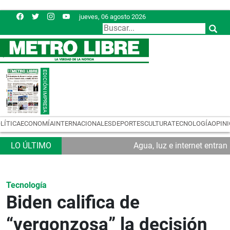
jueves, 06 agosto 2026
LÍTICA
ECONOMÍA
INTERNACIONALES
DEPORTES
CULTURA
TECNOLOGÍA
OPIN
Agua, luz e internet entra
Tecnología
Biden califica de
“vergonzosa” la decisión