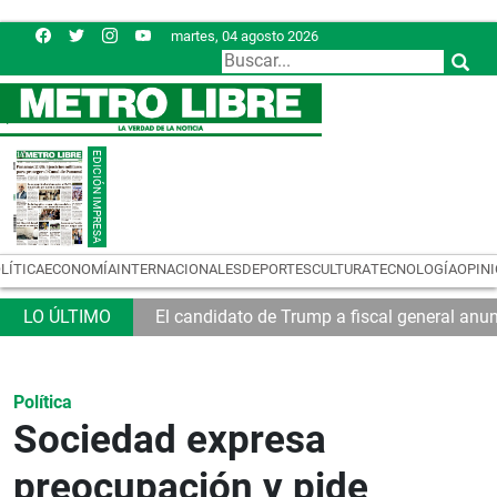
martes, 04 agosto 2026
LÍTICA
ECONOMÍA
INTERNACIONALES
DEPORTES
CULTURA
TECNOLOGÍA
OPIN
a Mundial
El candidato de Trump a fiscal general anu
Política
Sociedad expresa
preocupación y pide