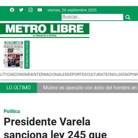
viernes, 26 septiembre 2025
LÍTICA
ECONOMÍA
INTERNACIONALES
DEPORTES
CULTURA
TECNOLOGÍA
OPIN
 no están regulados
Mulino es operado con éxito del hombro en
Política
Presidente Varela
sanciona ley 245 que