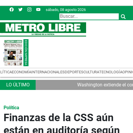
sábado, 08 agosto 2026
LÍTICA
ECONOMÍA
INTERNACIONALES
DEPORTES
CULTURA
TECNOLOGÍA
OPIN
Washington extiende el con
Política
Finanzas de la CSS aún
están en auditoría según