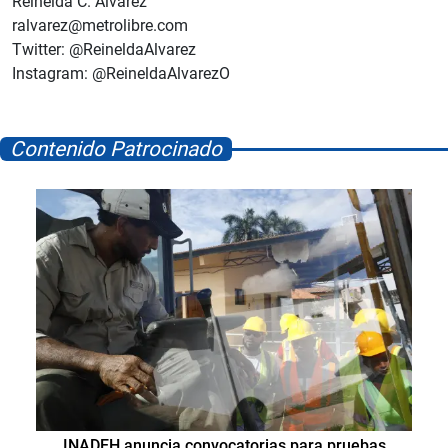
Reinelda C. Álvarez
ralvarez@metrolibre.com
Twitter: @ReineldaAlvarez
Instagram: @ReineldaAlvarezO
Contenido Patrocinado
INADEH anuncia convocatorias para pruebas