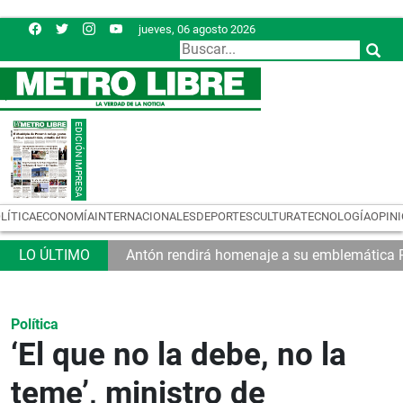
jueves, 06 agosto 2026
LÍTICA
ECONOMÍA
INTERNACIONALES
DEPORTES
CULTURA
TECNOLOGÍA
OPIN
tan a las MiPymes
Antón rendirá homenaje a su emblemática P
Política
‘El que no la debe, no la
teme’, ministro de