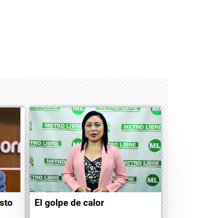
Space Playworld
Albrook Bowling
sto
El golpe de calor