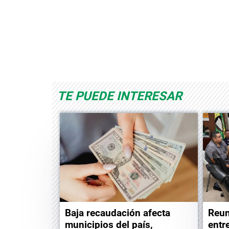
Space Playworld
Albrook Bowling
TE PUEDE INTERESAR
Baja recaudación afecta
Reun
municipios del país,
entr