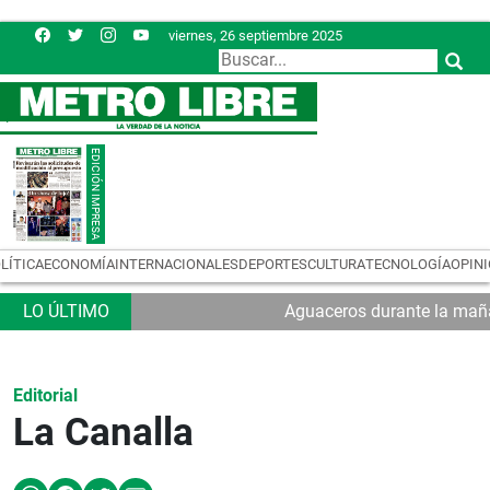
viernes, 26 septiembre 2025
LÍTICA
ECONOMÍA
INTERNACIONALES
DEPORTES
CULTURA
TECNOLOGÍA
OPIN
Aguaceros durante la maña
Editorial
La Canalla