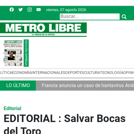
viernes, 07 agosto 2026
LÍTICA
ECONOMÍA
INTERNACIONALES
DEPORTES
CULTURA
TECNOLOGÍA
OPIN
Francia anuncia un caso de hantavirus And
Editorial
EDITORIAL : Salvar Bocas
del Toro