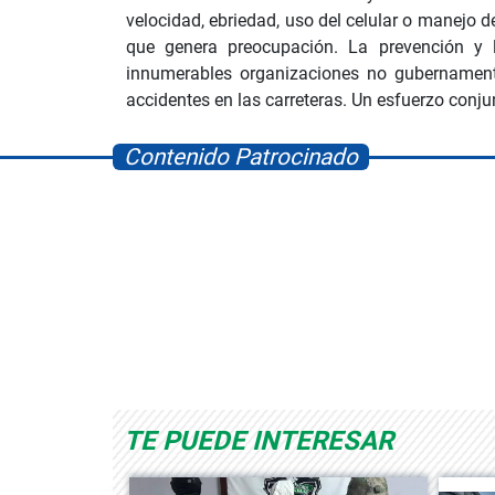
velocidad, ebriedad, uso del celular o manejo 
que genera preocupación. La prevención y 
innumerables organizaciones no gubernament
accidentes en las carreteras. Un esfuerzo conj
Contenido Patrocinado
orld
Albrook Bowling
Space Playwor
TE PUEDE INTERESAR