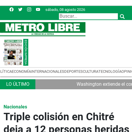
sábado, 08 agosto 2026
LÍTICA
ECONOMÍA
INTERNACIONALES
DEPORTES
CULTURA
TECNOLOGÍA
OPIN
Washington extiende el con
Nacionales
Triple colisión en Chitré
deja a 12 personas heridas