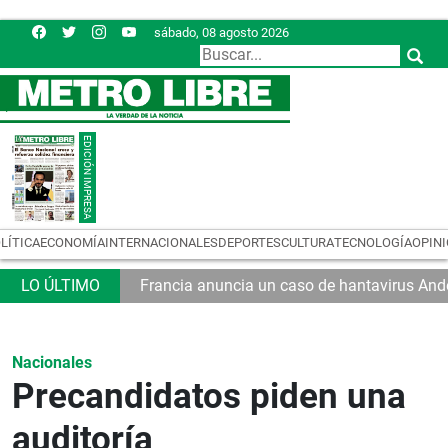
sábado, 08 agosto 2026
LÍTICA
ECONOMÍA
INTERNACIONALES
DEPORTES
CULTURA
TECNOLOGÍA
OPIN
Francia anuncia un caso de hantavirus And
Nacionales
Precandidatos piden una
auditoría