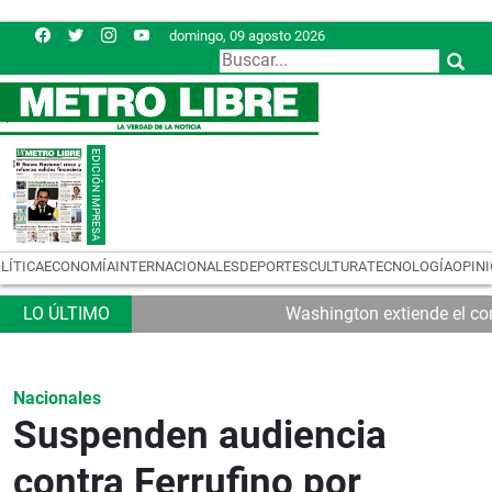
domingo, 09 agosto 2026
LÍTICA
ECONOMÍA
INTERNACIONALES
DEPORTES
CULTURA
TECNOLOGÍA
OPIN
Washington extiende el con
Nacionales
Suspenden audiencia
contra Ferrufino por