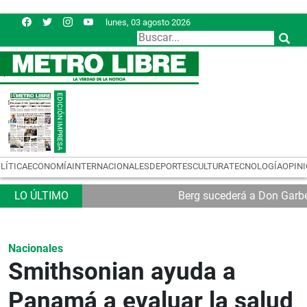
lunes, 03 agosto 2026
LÍTICA
ECONOMÍA
INTERNACIONALES
DEPORTES
CULTURA
TECNOLOGÍA
OPIN
Berg sucederá a Don Garb
Nacionales
Smithsonian ayuda a
Panamá a evaluar la salud